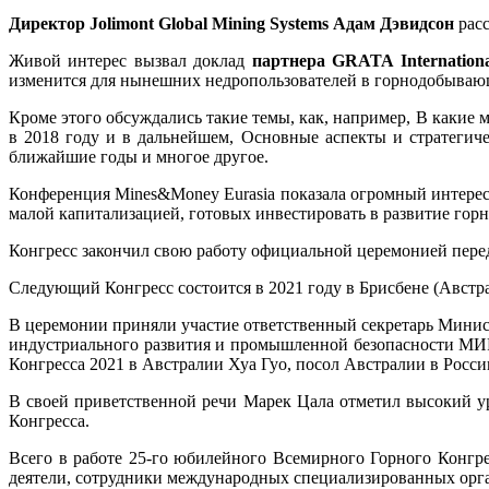
Директор Jolimont Global Mining Systems Адам Дэвидсон
расс
Живой интерес вызвал доклад
партнера GRATA Internation
изменится для нынешних недропользователей в горнодобывающе
Кроме этого обсуждались такие темы, как, например, В какие 
в 2018 году и в дальнейшем, Основные аспекты и стратеги
ближайшие годы и многое другое.
Конференция Mines&Money Eurasia показала огромный интере
малой капитализацией, готовых инвестировать в развитие гор
Конгресс закончил свою работу официальной церемонией пере
Следующий Конгресс состоится в 2021 году в Брисбене (Австра
В церемонии приняли участие ответственный секретарь Минис
индустриального развития и промышленной безопасности МИР
Конгресса 2021 в Австралии Хуа Гуо, посол Австралии в Росс
В своей приветственной речи Марек Цала отметил высокий у
Конгресса.
Всего в работе 25-го юбилейного Всемирного Горного Конгре
деятели, сотрудники международных специализированных орг