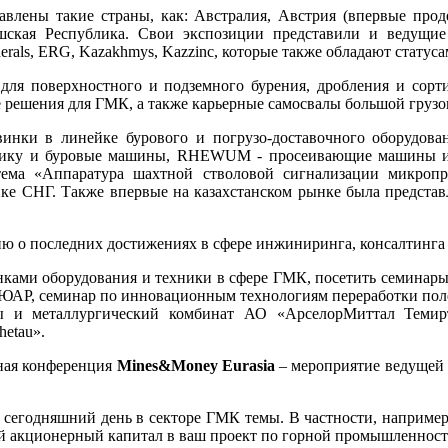
лены такие страны, как: Австралия, Австрия (впервые продем
шская Республика. Свои экспозиции представили и ведущи
rals, ERG, Kazakhmys, Kazzinc, которые также обладают статус
ля поверхностного и подземного бурения, дробления и сортир
 решения для ГМК, а также карьерные самосвалы большой грузо
инки в линейке бурового и погрузо-доставочного оборудова
 и буровые машины, RHEWUM - просеивающие машины и виб
стема «Аппаратура шахтной стволовой сигнализации микроп
ынке СНГ. Также впервые на казахстанском рынке была предста
о последних достижениях в сфере инжиниринга, консалтинга и
инками оборудования и техники в сфере ГМК, посетить семина
ЮАР, семинар по инновационным технологиям переработки полез
 и металлургический комбинат АО «АрселорМиттал Темирт
hetau».
ная конференция
Mines&Money Eurasia
– мероприятие ведущей 
 сегодняшний день в секторе ГМК темы. В частности, наприме
й акционерный капитал в ваш проект по горной промышленност