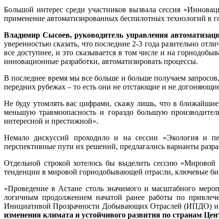
Большой интерес среди участников вызвала сессия «Инноваци
применение автоматизированных беспилотных технологий в г
Владимир Сысоев, руководитель управления автоматизаци
уверенностью сказать, что последние 2-3 года разительно отл
все доступнее, и это сказывается в том числе и на горнодоб
инновационные разработки, автоматизировать процессы.
В последнее время мы все больше и больше получаем запросов, 
передних рубежах – то есть они не отстающие и не догоняющ
Не буду утомлять вас цифрами, скажу лишь, что в ближайшие
меньшую травмоопасность и гораздо большую производитель
интересной и престижной».
Немало дискуссий проходило и на сессии «Экология и пер
перспективные пути их решений, предлагались варианты разра
Отдельной строкой хотелось бы выделить сессию «Мировой 
тенденции в мировой горнодобывающей отрасли, ключевые би
«Проведение в Астане столь значимого и масштабного меро
логичным продолжением начатой ранее работы по привлече
Инициативой Прозрачности Добывающих Отраслей (ИПДО) и д
изменения климата и устойчивого развития по странам Цен