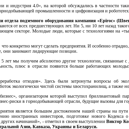
и и индустрия 4.0», на которой обсуждались в частности так
орнодобывающей промышленности и цифровизация и робототехн
и отдела подземного оборудования компания «Epiroc» (Шве
ичаются от всех предшествующих лет. Ни 5, ни 10 лет назад тако
ывающем секторе. Молодые люди, которые с технологиями на «ты
что конкретно могут сделать предприятия. И особенно отрадно, 
ие, они занимают лидирующие позиции.
 5 лет мы получим абсолютно другие технологии, связанные с
ность, плюс в отрасли появится больше работающих молодых 
еработка отходов». Здесь были затронуты вопросы об экол
боток экологически чистой системы хвостохранилищ, а также но
бизнес», организатором которой выступил бриллиантовый па
знес-риски в горнодобывающей отрасли, будущие вызовы для г
приятия является большим достижением нашей страны на пут
нию иностранных инвесторов, подготовке нового Кодекса о
ругих начинаний», - отметил в своем выступлении
Виктор Ко
тральной Азии, Кавказа, Украины и Беларуси.