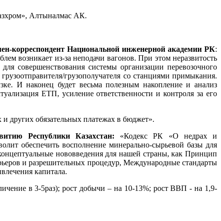
азхром», Алтыналмас АК.
член-корреспондент Национальной инженерной академии РК
:
лем возникает из-за неподачи вагонов. При этом неразвитость
 для совершенствования системы организации перевозочного
грузоотправителя/грузополучателя со станциями примыкания.
зке. И наконец будет весьма полезным накопление и анализ
туализация ЕТП, усиление ответственности и контроля за его
х и других обязательных платежах в бюджет».
витию Республики Казахстан:
«Кодекс РК «О недрах и
зволит обеспечить восполнение минерально-сырьевой базы для
е концептуальные нововведения для нашей страны, как Принцип
рьеров и разрешительных процедур, Международные стандарты
влечения капитала.
ение в 3-5раз); рост добычи – на 10-13%; рост ВВП - на 1,9-