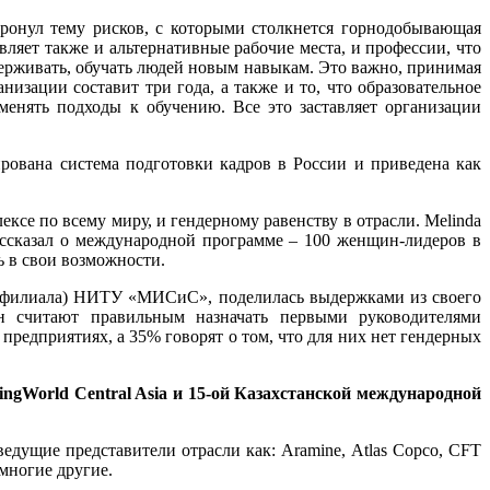
ронул тему рисков, с которыми столкнется горнодобывающая
ляет также и альтернативные рабочие места, и профессии, что
удерживать, обучать людей новым навыкам. Это важно, принимая
изации составит три года, а также и то, что образовательное
менять подходы к обучению. Все это заставляет организации
ована система подготовки кадров в России и приведена как
е по всему миру, и гендерному равенству в отрасли. Melinda
ассказал о международной программе – 100 женщин-лидеров в
 в свои возможности.
а (филиала) НИТУ «МИСиС», поделилась выдержками из своего
ин считают правильным назначать первыми руководителями
редприятиях, а 35% говорят о том, что для них нет гендерных
ngWorld Central Asia и 15-ой Казахстанской международной
едущие представители отрасли как: Aramine, Atlas Copco, CFT
 многие другие.