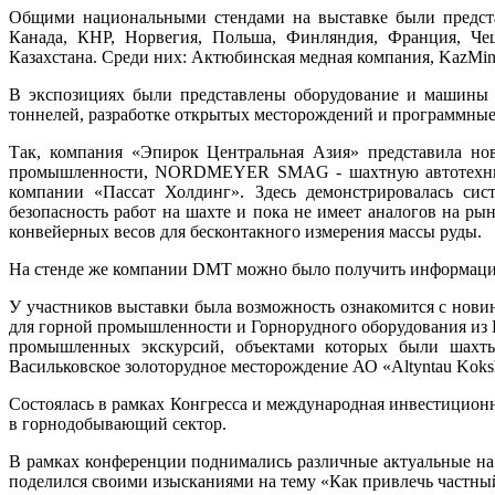
Общими национальными стендами на выставке были представ
Канада, КНР, Норвегия, Польша, Финляндия, Франция, Че
Казахстана. Среди них: Актюбинская медная компания, KazMine
В экспозициях были представлены оборудование и машины д
тоннелей, разработке открытых месторождений и программные
Так, компания «Эпирок Центральная Азия» представила нов
промышленности, NORDMEYER SMAG - шахтную автотехнику
компании «Пассат Холдинг». Здесь демонстрировалась си
безопасность работ на шахте и пока не имеет аналогов на р
конвейерных весов для бесконтакного измерения массы руды.
На стенде же компании DMT можно было получить информацию 
У участников выставки была возможность ознакомится с нов
для горной промышленности и Горнорудного оборудования из 
промышленных экскурсий, объектами которых были шахты
Васильковское золоторудное месторождение АО «Altyntau Koks
Состоялась в рамках Конгресса и международная инвестицион
в горнодобывающий сектор.
В рамках конференции поднимались различные актуальные на
поделился своими изысканиями на тему «Как привлечь частны