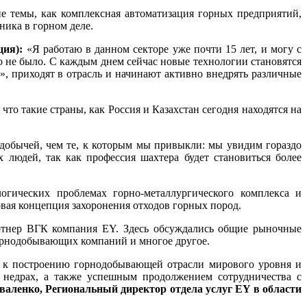
ие темы, как комплексная автоматизация горных предприятий,
ика в горном деле.
ция):
«Я работаю в данном секторе уже почти 15 лет, и могу с
го не было. С каждым днем сейчас новые технологии становятся
», приходят в отрасль и начинают активно внедрять различные
что такие страны, как Россия и Казахстан сегодня находятся на
 добычей, чем те, к которым мы привыкли: мы увидим гораздо
людей, так как профессия шахтера будет становиться более
огических проблемах горно-металлургического комплекса и
вая концепция захоронения отходов горных пород.
ртнер ВГК компания EY. Здесь обсуждались общие рыночные
орнодобывающих компаний и многое другое.
и к построению горнодобывающей отрасли мирового уровня и
 недрах, а также успешным продолжением сотрудничества с
валенко, Региональный директор отдела услуг EY в области