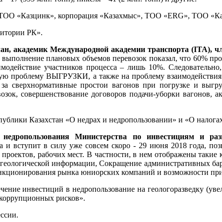
: ТОО «Казцинк», корпорация «Казахмыс», ТОО «ERG», ТОО «К
ритории РК».
ан, академик Международной академии транспорта (ITA), 
выполнение плановых объемов перевозок показал, что 60% проб
имодействие участников процесса – лишь 10%. Следовательно,
кую проблему ВЫГРУЗКИ, а также на проблему взаимодействия 
за сверхнормативные простои вагонов при погрузке и выгру
зок, совершенствование договоров подачи-уборки вагонов, ак
спублики Казахстан «О недрах и недропользовании» и «О налога
недропользования Министерства по инвестициям и раз
а и вступит в силу уже совсем скоро - 29 июня 2018 года, по
 проектов, рабочих мест. В частности, в нем отображены таки
 к геологической информации, Сокращение административных ба
ункционирования рынка юниорских компаний и возможности при
ние инвестиций в недропользование на геологоразведку (увелич
 коррупционных рисков».
ссии.