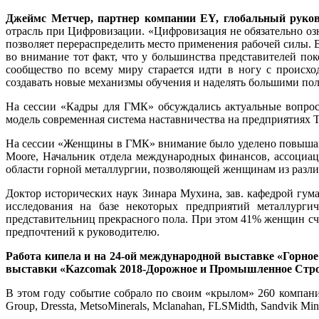
Джеймс Метчер, партнер компании EY, глобальный руковод
отрасль при Цифровизации. «Цифровизация не обязательно озн
позволяет перераспределить место применения рабочей силы. В
во внимание тот факт, что у большинства представителей пок
сообщество по всему миру старается идти в ногу с происхо
создавать новые механизмы обучения и наделять большими по
На сессии «Кадры для ГМК» обсуждались актуальные вопрос
модель современная система наставничества на предприятиях 
На сессии «Женщины в ГМК» внимание было уделено повышающе
Moore, Начальник отдела международных финансов, ассоциац
области горной металлургии, позволяющей женщинам из различ
Доктор исторических наук Зинара Мухина, зав. кафедрой гу
исследования на базе некоторых предприятий металлурги
представительниц прекрасного пола. При этом 41% женщин счи
предпочтений к руководителю.
Работа кипела и на 24-ой международной выставке «Горное
выставки «Kazcomak 2018-Дорожное и Промышленное Стро
В этом году событие собрало по своим «крылом» 260 компаний
Group, Dressta, MetsoMinerals, Mclanahan, FLSMidth, Sandvik Min