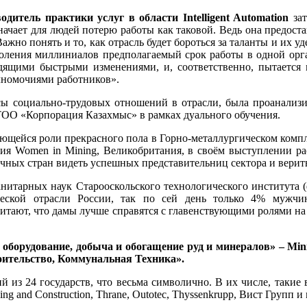
итель практики услуг в области Intelligent Automation
зат
ачает для людей потерю работы как таковой. Ведь она предостав
ажно понять и то, как отрасль будет бороться за таланты и их 
оления миллиниалов предполагаемый срок работы в одной орган
дящими быстрыми изменениями, и, соответственно, пытается 
лномочиями работников».
ы социально-трудовых отношений в отрасли, была проанализир
ТОО «Корпорация Казахмыс» в рамках дуального обучения.
йся роли прекрасного пола в Горно-металлургическом комплекс
ия Women in Mining, Великобритания, в своём выступлении р
ных стран видеть успешных представительниц сектора и верить
манитарных наук Старооскольского технологического институт
ческой отрасли России, так по сей день только 4% мужч
тают, что дамы лучше справятся с главенствующими ролями на п
 оборудование, добыча и обогащение руд и минералов» – Mini
ительство, Коммунальная Техника».
 из 24 государств, что весьма символично. В их числе, такие в
ing and Construction, Thrane, Outotec, Thyssenkrupp, Вист Групп и