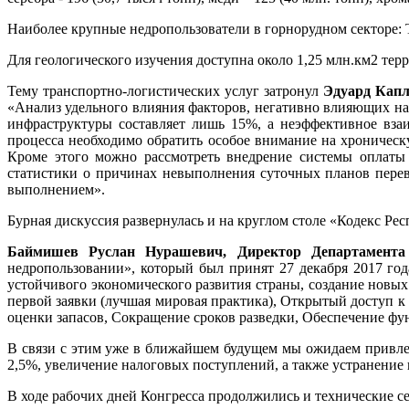
Наиболее крупные недропользователи в горнорудном секторе
Для геологического изучения доступна около 1,25 млн.км2 тер
Тему транспортно-логистических услуг затронул
Эдуард Капл
«Анализ удельного влияния факторов, негативно влияющих на 
инфраструктуры составляет лишь 15%, а неэффективное вза
процесса необходимо обратить особое внимание на хроничес
Кроме этого можно рассмотреть внедрение системы оплаты 
статистики о причинах невыполнения суточных планов перево
выполнением».
Бурная дискуссия развернулась и на круглом столе «Кодекс Ре
Баймишев Руслан Нурашевич, Директор Департамента 
недропользовании», который был принят 27 декабря 2017 год
устойчивого экономического развития страны, создание новых
первой заявки (лучшая мировая практика), Открытый доступ
оценки запасов, Сокращение сроков разведки, Обеспечение ф
В связи с этим уже в ближайшем будущем мы ожидаем привлече
2,5%, увеличение налоговых поступлений, а также устранение
В ходе рабочих дней Конгресса продолжились и технические се