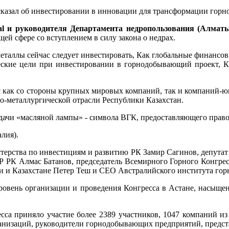
казал об инвестировании в инновации для трансформации го
al и руководителя Департамента недропользования (Алмат
й сфере со вступлением в силу закона о недрах.
металлы сейчас следует инвестировать, Как глобальные финансо
ческие цели при инвестировании в горнодобывающий проект, К
с как со стороны крупных мировых компаний, так и компаний-
но-металлургической отрасли Республики Казахстан.
дачи «масляной лампы» - символа ВГК, предоставляющего право
лия).
терства по инвестициям и развитию РК Замир Сагинов, депутат
 РК Алмас Батанов, председатель Всемирного Горного Конгресс
ии и Казахстане Петер Теш и CEO Австралийского института гор
ровень организации и проведения Конгресса в Астане, насыщен
сса приняло участие более 2389 участников, 1047 компаний из 
анизаций, руководители горнодобывающих предприятий, предст