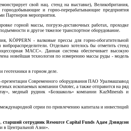
онстрирует свой нац. стенд на выставке), Великобритания,
е горнодобывающие и горно-перерабатывающие предприятия
ами Партнеров мероприятия.
овке горной массы, погрузо-доставочных работах, проходке
подъемности и другое тяжелое транспортное оборудование.
ния, KÖPPERN - валковые прессы для горно-обогатительной
рораспределители. Отдельно хотелось бы отметить стенд
роцессорная МАСС». Данная система обеспечивает высокую
влена новейшая технология по измерению массы руды - модель
 геотехники в горном деле.
ры-презентации Современного оборудования ПАО Уралмашзавод
ных ископаемых компании Outotec, а также отправится на ряд
ау», медный рудник «Бозшаколь» компании KazMinerals и
международной серии по привлечению капитала и инвестиций
р,
старший сотрудник Resource Capital Funds Адам Дэвидсон
и в Центральной Азии».