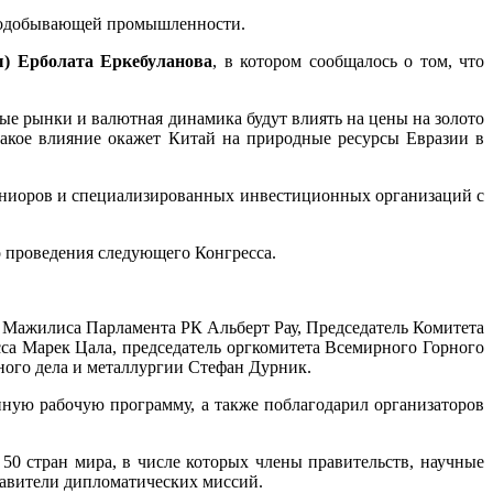
рнодобывающей промышленности.
ы) Ерболата Еркебуланова
, в котором сообщалось о том, что
вые рынки и валютная динамика будут влиять на цены на золото
акое влияние окажет Китай на природные ресурсы Евразии в
юниоров и специализированных инвестиционных организаций с
 проведения следующего Конгресса.
 Мажилиса Парламента РК Альберт Рау, Председатель Комитета
а Марек Цала, председатель оргкомитета Всемирного Горного
ного дела и металлургии Стефан Дурник.
ную рабочую программу, а также поблагодарил организаторов
50 стран мира, в числе которых члены правительств, научные
авители дипломатических миссий.