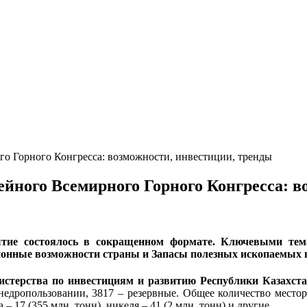
го Горного Конгресса: возможности, инвестиции, тренды
ейного Всемирного Горного Конгресса: 
е состоялось в сокращенном формате. Ключевыми темам
онные возможности страны и Запасы полезных ископаемых в
нистерства по инвестициям и развитию Республики Казахс
в недропользовании, 3817 – резервные. Общее количество местор
а – 17 (355 млн. тонн), никеля – 41 (2 млн. тонн) и другие.