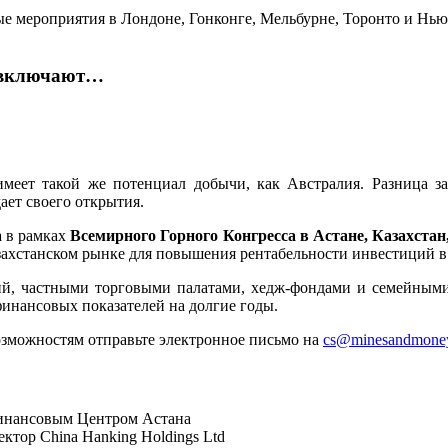
ые мероприятия в Лондоне, Гонконге, Мельбурне, Торонто и Нью-
а включают…
имеет такой же потенциал добычи, как Австралия. Разница з
ает своего открытия.
a
в рамках
Всемирного Горного Конгресса в Астане, Казахстан, 
ахстанском рынке для повышения рентабельности инвестиций в
й, частными торговыми палатами, хедж-фондами и семейными
инансовых показателей на долгие годы.
зможностям отправьте электронное письмо на
cs
@minesandmone
инансовым Центром Астана
ктор China Hanking Holdings Ltd