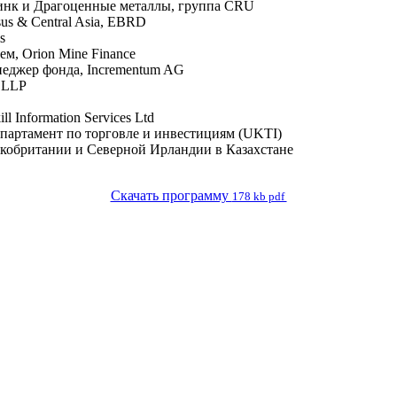
Цинк и Драгоценные металлы, группа CRU
sus & Central Asia, EBRD
s
, Orion Mine Finance
еджер фонда, Incrementum AG
 LLP
ill Information Services Ltd
епартамент по торговле и инвестициям (UKTI)
икобритании и Северной Ирландии в Казахстане
Скачать программу
178 kb pdf