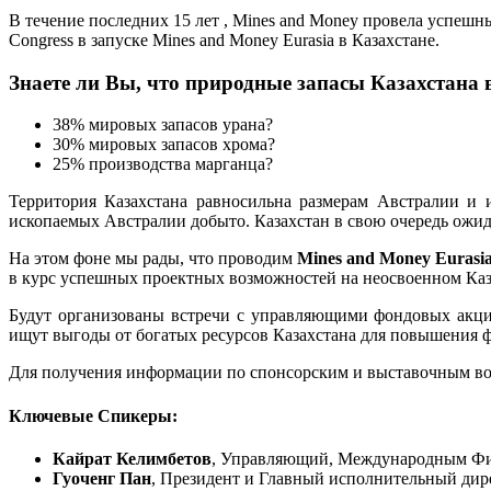
В течение последних 15 лет , Mines and Money провела успешн
Congress в запуске Mines and Money Eurasia в Казахстане.
Знаете ли Вы, что природные запасы Казахстан
38% мировых запасов урана?
30% мировых запасов хрома?
25% производства марганца?
Территория Казахстана равносильна размерам Австралии и 
ископаемых Австралии добыто. Казахстан в свою очередь ожид
На этом фоне мы рады, что проводим
Mines and Money Eurasi
в курс успешных проектных возможностей на неосвоенном Каз
Будут организованы встречи с управляющими фондовых акци
ищут выгоды от богатых ресурсов Казахстана для повышения ф
Для получения информации по спонсорским и выставочным во
Ключевые Спикеры:
Кайрат Келимбетов
, Управляющий, Международным Ф
Гуоченг Пан
, Президент и Главный исполнительный дире