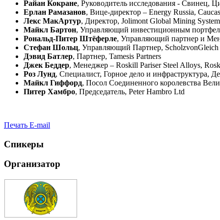
Райан Кокране
, Руководитель исследования - Свинец, 
Ерлан Рамазанов
, Вице-директор – Energy Russia, Cauca
Лекс МакАртур
, Директор, Jolimont Global Mining System
Майкл Бартон
, Управляющий инвестиционным портфелем
Рональд-Питер Штёферле
, Управляющий партнер и Мен
Стефан Шольц
, Управляющий Партнер, ScholzvonGleich
Дэвид Батлер
, Партнер, Tamesis Partners
Джек Беддер
, Менеджер – Roskill Pariser Steel Alloys, Rosk
Роз Лунд
, Специалист, Горное дело и инфраструктура, Д
Майкл Гиффорд
, Посол Соединенного королевства Вел
Питер Хамбро
, Председатель, Peter Hambro Ltd
Печать
E-mail
Спикеры
Организатор